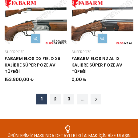
SÜPERPOZE
SÜPERPOZE
FABARM ELOS D2 FIELD 28
FABARM ELOS N2 AL 12
KALİBRE SÜPER POZE AV
KALİBRE SÜPER POZE AV
TÜFEĞİ
TÜFEĞİ
153.800,00 ₺
0,00 ₺
1
2
3
...
ÜRÜNLERIMIZ HAKKINDA DETAYLI BILGI ALMAK İÇIN BIZE ULAŞIN