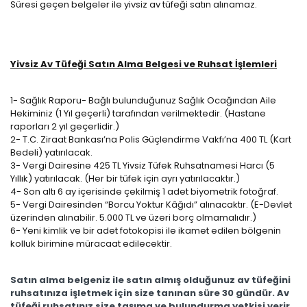
Süresi geçen belgeler ile yivsiz av tüfeği satın alınamaz.
Yivsiz Av Tüfeği Satın Alma Belgesi ve Ruhsat İşlemleri
1- Sağlık Raporu- Bağlı bulunduğunuz Sağlık Ocağından Aile
Hekiminiz (1 Yıl geçerli) tarafından verilmektedir. (Hastane
raporları 2 yıl geçerlidir.)
2- T.C. Ziraat Bankası’na Polis Güçlendirme Vakfı’na 400 TL (Kart
Bedeli) yatırılacak.
3- Vergi Dairesine 425 TL Yivsiz Tüfek Ruhsatnamesi Harcı (5
Yıllık) yatırılacak. (Her bir tüfek için ayrı yatırılacaktır.)
4- Son altı 6 ay içerisinde çekilmiş 1 adet biyometrik fotoğraf.
5- Vergi Dairesinden “Borcu Yoktur Kâğıdı” alınacaktır. (E-Devlet
üzerinden alınabilir. 5.000 TL ve üzeri borç olmamalıdır.)
6- Yeni kimlik ve bir adet fotokopisi ile ikamet edilen bölgenin
kolluk birimine müracaat edilecektir.
Satın alma belgeniz ile satın almış olduğunuz av tüfeğini
ruhsatınıza işletmek için size tanınan süre 30 gündür. Av
tüfeği ruhsatınız size taşıma ve bulundurma yetkisi verir.