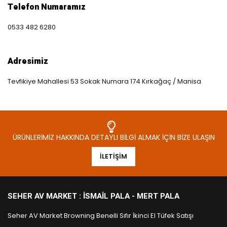
Telefon Numaramız
0533 482 6280
Adresimiz
Tevfikiye Mahallesi 53 Sokak Numara 174 Kırkağaç / Manisa
ÜRÜNLERIMIZ HAKKINDA DETAYLI BILGI ALMAK İÇIN BIZE ULAŞIN
İLETIŞIM
SEHER AV MARKET : İSMAIL PALA - MERT PALA
Seher AV Market Browning Benelli Sıfır İkinci El Tüfek Satışı