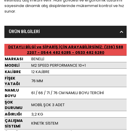
kesintisiz atış imkânı verir. Hafif gövdesi ve ergonomik tasarımı
sayesinde dinamik atış disiplinlerinde mükemmel kontrol ve hız
sunar.
ÜRÜN BİLGİLERİ
DETAYLI BİLGİ ve SİPARİŞ İÇİN ARAYABİLİRSİNİZ: (236) 588
2207 - 0544 482 6285 - 0533 482 6280
MARKASI
BENELLİ
MODELİ
M2 SPEED PERFORMANCE 10+1
KALİBRE
12 KALİBRE
FİŞEK
76 MM
YATAĞI
NAMLU
61 / 66 / 71 / 76 CM NAMLU BOYU TERCİHİ
BOYU
ŞOK
MOBİL ŞOK 3 ADET
DURUMU
AĞIRLIĞI
3,2 KG
ÇALIŞMA
KİNETİK SİSTEM
SİSTEMİ