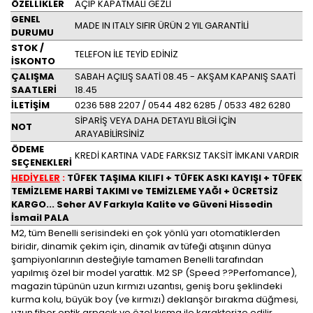
ÖZELLİKLER
AÇIP KAPATMALI GEZLİ
GENEL
MADE IN ITALY SIFIR ÜRÜN 2 YIL GARANTİLİ
DURUMU
STOK /
TELEFON İLE TEYİD EDİNİZ
İSKONTO
ÇALIŞMA
SABAH AÇILIŞ SAATİ 08.45 - AKŞAM KAPANIŞ SAATİ
SAATLERİ
18.45
İLETİŞİM
0236 588 2207 / 0544 482 6285 / 0533 482 6280
SİPARİŞ VEYA DAHA DETAYLI BİLGİ İÇİN
NOT
ARAYABİLİRSİNİZ
ÖDEME
KREDİ KARTINA VADE FARKSIZ TAKSİT İMKANI VARDIR
SEÇENEKLERİ
HEDİYELER
:
TÜFEK TAŞIMA KILIFI + TÜFEK ASKI KAYIŞI + TÜFEK
TEMİZLEME HARBİ TAKIMI ve TEMİZLEME YAĞI + ÜCRETSİZ
KARGO... Seher AV Farkıyla Kalite ve Güveni Hissedin
İsmail PALA
M2, tüm Benelli serisindeki en çok yönlü yarı otomatiklerden
biridir, dinamik çekim için, dinamik av tüfeği atışının dünya
şampiyonlarının desteğiyle tamamen Benelli tarafından
yapılmış özel bir model yarattık. M2 SP (Speed ??Perfomance),
magazin tüpünün uzun kırmızı uzantısı, geniş boru şeklindeki
kurma kolu, büyük boy (ve kırmızı) deklanşör bırakma düğmesi,
uzun fiber optik arpacık ve özel kısma ile karakterize edilir.