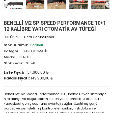
BENELLİ M2 SP SPEED PERFORMANCE 10+1
12 KALİBRE YARI OTOMATİK AV TÜFEĞİ
Bu Ürün 331 Defa Görüntülendi.
Stok Durumu:
Sorunuz
Kategori:
YARI OTOMATİK
Marka:
BENELLİ
Stok Kodu:
ST541
Liste Fiyatı:
154.600,00 ₺
Havale Fiyatı:
149.900,00 ₺
Benelli M2 SP Speed Performance 10+1, Inertia Driven sistemiyle
hızlı döngü ve düşük bakım sunan yarı otomatik tüfektir. 10+1
kapasitesi, geniş cephane avantajı sağlar. Uzatılmış şarjör
borusu ve genişletilmiş kontrol elemanları, hızlı dolum ve