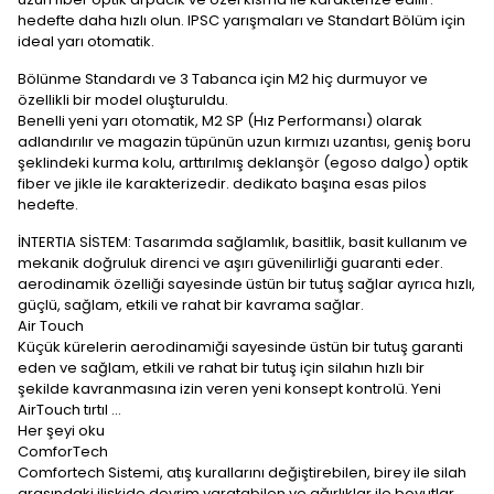
hedefte daha hızlı olun. IPSC yarışmaları ve Standart Bölüm için
ideal yarı otomatik.
Bölünme Standardı ve 3 Tabanca için M2 hiç durmuyor ve
özellikli bir model oluşturuldu.
Benelli yeni yarı otomatik, M2 SP (Hız Performansı) olarak
adlandırılır ve magazin tüpünün uzun kırmızı uzantısı, geniş boru
şeklindeki kurma kolu, arttırılmış deklanşör (egoso dalgo) optik
fiber ve jikle ile karakterizedir. dedikato başına esas pilos
hedefte.
İNTERTIA SİSTEM: Tasarımda sağlamlık, basitlik, basit kullanım ve
mekanik doğruluk direnci ve aşırı güvenilirliği guaranti eder.
aerodinamik özelliği sayesinde üstün bir tutuş sağlar ayrıca hızlı,
güçlü, sağlam, etkili ve rahat bir kavrama sağlar.
Air Touch
Küçük kürelerin aerodinamiği sayesinde üstün bir tutuş garanti
eden ve sağlam, etkili ve rahat bir tutuş için silahın hızlı bir
şekilde kavranmasına izin veren yeni konsept kontrolü. Yeni
AirTouch tırtıl ...
Her şeyi oku
ComforTech
Comfortech Sistemi, atış kurallarını değiştirebilen, birey ile silah
arasındaki ilişkide devrim yaratabilen ve ağırlıklar ile boyutlar,