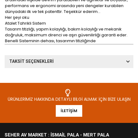
performans ve ergonomi arasında yeni dengeler kurabilen
dünyadaki ilk ve tek patenttir. Teşekkür ederim...
Her şeyi oku
Atalet Tahrikli Sistem
Tasarım titizliği, yapım kolaylığı, bakım kolaylığı ve mekanik
doğruluk, maksimum direnci ve aşırı güvenilirliği garanti eder.
Benelli Sisteminin dehası, tasarımın titizliğinde
TAKSİT SEÇENEKLERİ
ÜRÜNLERIMIZ HAKKINDA DETAYLI BILGI ALMAK İÇIN BIZE ULAŞIN
İLETIŞIM
SEHER AV MARKET : İSMAIL PALA - MERT PALA