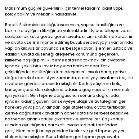
Maksimum güç ve güvenilirlik için temel tasarım, basit yapı,
kolay bakım ve mekanik hassasiyet.
Benelli Sisteminin akıllılığı, tasarımının, yapısal basitliğinin ve
bakım kolaylığının titizliğinde yatmaktadır. Üç ana bileşen vardır:
ataletsel bir kütle görevi gören cıvata, alıcının, kilitleme kafasının
ve cıvata üzerine monte edilmiş büyük serbest yayın yanlarında
yapılan kılavuzlar boyunca serbestçe kayar. İşlemleri ustaca ve
etkilidir. Cıvata düzeneği ateşleme konumuna geçerken,
kilitleme başlığı pimi, kilitleme kafasına takmak için cıvatanın
içindeki şekilli bir kılavuz boyunca hareket eder.Tetik
çekildiğinde, av tüfeğinin tüm bileşenleri, cıvata hariç, geriye
doğru hareket eder. Aynı zamanda, atalet yayı cıvatanın başı ile
cıvatanın gövdesi arasında sıkıştırılır. Kartuş düşürme kolu,
kartuşun şarjörden ateşleme odasına geçmesine izin vermek
için yükselir. Geri tepme döngüsünün sonuna doğru, oda
içindeki basınç güvenli bir seviyeye ulaşır ve av tüfeğinin geri
hareketi yavaşlar. Ardından, ağır atalet yayı, cıvata tertibatını
geriye doğru iterek cıvatanın döner kafasını serbest bırakır ve
hazneden çıkan kartuşu çıkartarak ejektöre iter. Boş kartuş
alıcıdan ayrıldığında, hareketli cıvata tertibatı tarafından
geliştirilen enerji kırıcıyı yeniden besler ve geri tepme yayını
stokun içine sıkıştırır. Bunu takiben geri tepme yayı, cıvata