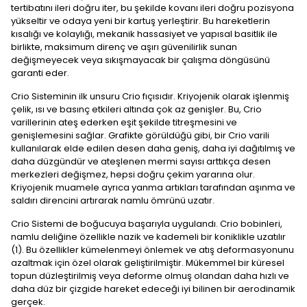
tertibatını ileri doğru iter, bu şekilde kovanı ileri doğru pozisyona
yükseltir ve odaya yeni bir kartuş yerleştirir. Bu hareketlerin
kısalığı ve kolaylığı, mekanik hassasiyet ve yapısal basitlik ile
birlikte, maksimum direnç ve aşırı güvenilirlik sunan
değişmeyecek veya sıkışmayacak bir çalışma döngüsünü
garanti eder.
Crio Sisteminin ilk unsuru Crio fıçısıdır. Kriyojenik olarak işlenmiş
çelik, ısı ve basınç etkileri altında çok az genişler. Bu, Crio
varillerinin ateş ederken eşit şekilde titreşmesini ve
genişlemesini sağlar. Grafikte görüldüğü gibi, bir Crio varili
kullanılarak elde edilen desen daha geniş, daha iyi dağıtılmış ve
daha düzgündür ve ateşlenen mermi sayısı arttıkça desen
merkezleri değişmez, hepsi doğru çekim yararına olur.
Kriyojenik muamele ayrıca yanma artıkları tarafından aşınma ve
saldırı direncini artırarak namlu ömrünü uzatır.
Crio Sistemi de boğucuya başarıyla uygulandı. Crio bobinleri,
namlu deliğine özellikle nazik ve kademeli bir koniklikle uzatılır
(1). Bu özellikler kümelenmeyi önlemek ve atış deformasyonunu
azaltmak için özel olarak geliştirilmiştir. Mükemmel bir küresel
topun düzleştirilmiş veya deforme olmuş olandan daha hızlı ve
daha düz bir çizgide hareket edeceği iyi bilinen bir aerodinamik
gerçek.