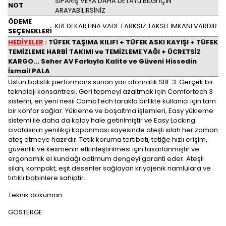
SİPARİŞ VEYA DAHA DETAYLI BİLGİ İÇİN
NOT
ARAYABİLİRSİNİZ
ÖDEME
KREDİ KARTINA VADE FARKSIZ TAKSİT İMKANI VARDIR
SEÇENEKLERİ
HEDİYELER
:
TÜFEK TAŞIMA KILIFI + TÜFEK ASKI KAYIŞI + TÜFEK
TEMİZLEME HARBİ TAKIMI ve TEMİZLEME YAĞI + ÜCRETSİZ
KARGO... Seher AV Farkıyla Kalite ve Güveni Hissedin
İsmail PALA
Üstün balistik performans sunan yarı otomatik SBE 3. Gerçek bir
teknoloji konsantresi. Geri tepmeyi azaltmak için Comfortech 3
sistemi, en yeni nesil CombTech tarakla birlikte kullanıcı için tam
bir konfor sağlar. Yükleme ve boşaltma işlemleri, Easy yükleme
sistemi ile daha da kolay hale getirilmiştir ve Easy Locking
cıvatasının yenilikçi kapanması sayesinde ateşli silah her zaman
ateş etmeye hazırdır. Tetik koruma tertibatı, tetiğe hızlı erişim,
güvenlik ve kesmenin etkinleştirilmesi için tasarlanmıştır ve
ergonomik el kundağı optimum dengeyi garanti eder. Ateşli
silah, kompakt, eşit desenler sağlayan kriyojenik namlulara ve
tırtıklı bobinlere sahiptir.
Teknik döküman
GÖSTERGE