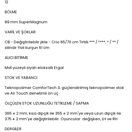
12
BÖLME
89 mm SuperMagnum
VARİL VE ŞOKLAR
CB - Değiştirilebilir jikle - Crio 65/70 cm Tırtıllı *** / ****; * / ** /
silindir Yivli kurşun 61 cm
ALICI BİTİRME
Mat yüzeyli siyah eloksallı Ergal
STOK VE YABANCI
Teknopolimer ComforTech 3; güçlendirilmiş teknopolimer stok
ve Air Touch denetimli ön uç
ÖLÇÜLEN STOK UZUNLUĞU TETİKLEME / SAPMA
365 ± 2 mm, kısa dipçik ile 355 ± 2 mm'ye veya uzun dipçik ile
375 ± 2 mm'ye değiştirilebilir. Oyuncular: değişken, LH ve RH
DERGİLER