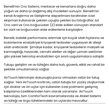
Benelli’nin Crio Sistemi, merkeze ve kenarlara doğru daha
yoğun ve daha iyi dağılmış atış modelleri sunuyor. Benelli’nin
kendi Araştırma ve Geliştirme departmanı tarafından özel
ekipman kullanarak çekilen uçuşta çekilen bu fotoğraflar, bir
Crio varil ve Crio boğucudan (2) elde edilen sonuçları standart
bir varil ve boğucudan elde edilenlerle karşılaştırır.
Benelli, balistik performansı artırmak için küçük silah fıçılarına ve
bobinlerine endüstriyel kriyojenik tedaviler uygulayan ilk ateşli
silah üreticisidir. Şimdiye kadar, kriyojenik tedavilerin maliyeti ve
karmaşıklığı, havacılık, cerrahi aletler ve diğer uzman sektörler
gibi yüksek teknoloji endüstrileri için sınırlı uygulamalara sahiptir.
Tutuşu geliştirir ve av tüfeğini daha hızlı, güvenli, etkili ve rahat bir
şekilde omuzlamanızı sağlar.
AirTouch teknolojisi dokunuşta pürüz olmadan üstün bir tutuş
sağlar. Yeni AirTouch kontrolü, üstün tutuşlu bir yüzey oluşturmak
için stoklar ve ön uçlar için kullanılan özel polimerin gelişmiş
kalıplama özelliklerinden tam olarak yararlanır. AirTouch
teknolojisi, tüm ComforTech kavramalarında ve Atalet Sistemi
av tüfeği ve Argo tüfeklerindeki ön uçlarda mevcuttur.