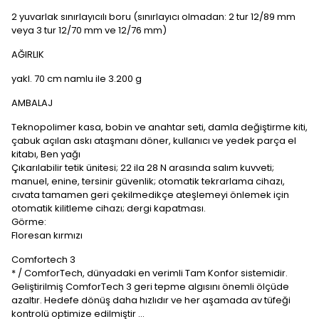
2 yuvarlak sınırlayıcılı boru (sınırlayıcı olmadan: 2 tur 12/89 mm
veya 3 tur 12/70 mm ve 12/76 mm)
AĞIRLIK
yakl. 70 cm namlu ile 3.200 g
AMBALAJ
Teknopolimer kasa, bobin ve anahtar seti, damla değiştirme kiti,
çabuk açılan askı ataşmanı döner, kullanıcı ve yedek parça el
kitabı, Ben yağı
Çıkarılabilir tetik ünitesi; 22 ila 28 N arasında salım kuvveti;
manuel, enine, tersinir güvenlik; otomatik tekrarlama cihazı,
cıvata tamamen geri çekilmedikçe ateşlemeyi önlemek için
otomatik kilitleme cihazı; dergi kapatması.
Görme:
Floresan kırmızı
Comfortech 3
* / ComforTech, dünyadaki en verimli Tam Konfor sistemidir.
Geliştirilmiş ComforTech 3 geri tepme algısını önemli ölçüde
azaltır. Hedefe dönüş daha hızlıdır ve her aşamada av tüfeği
kontrolü optimize edilmiştir ...