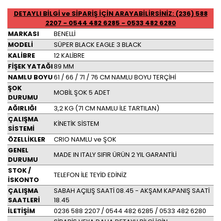
DETAYLI BİLGİ ve SİPARİŞ İÇİN ARAYABİLİRSİNİZ: (236) 588
2207 - 0544 482 6285 - 0533 482 6280
MARKASI
BENELLİ
MODELİ
SÜPER BLACK EAGLE 3 BLACK
KALİBRE
12 KALİBRE
FİŞEK YATAĞI
89 MM
NAMLU BOYU
61 / 66 / 71 / 76 CM NAMLU BOYU TERÇİHİ
ŞOK
MOBİL ŞOK 5 ADET
DURUMU
AĞIRLIĞI
3,2 KG (71 CM NAMLU İLE TARTILAN)
ÇALIŞMA
KİNETİK SİSTEM
SİSTEMİ
ÖZELLİKLER
CRIO NAMLU ve ŞOK
GENEL
MADE IN ITALY SIFIR ÜRÜN 2 YIL GARANTİLİ
DURUMU
STOK /
TELEFON İLE TEYİD EDİNİZ
İSKONTO
ÇALIŞMA
SABAH AÇILIŞ SAATİ 08.45 - AKŞAM KAPANIŞ SAATİ
SAATLERİ
18.45
İLETİŞİM
0236 588 2207 / 0544 482 6285 / 0533 482 6280