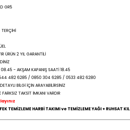
LD GR5
 TERÇİHİ
ÜEL
FIR ÜRÜN 2 YIL GARANTİLİ
DİNİZ
 08.45 - AKŞAM KAPANIŞ SAATİ 18.45
544 482 6285 / 0850 304 6285 / 0533 482 6280
ETAYLI BİLGİ İÇİN ARAYABİLİRSİNİZ
 FARKSIZ TAKSİT İMKANI VARDIR
yınız
ÜFEK TEMİZLEME HARBİ TAKIMI ve TEMİZLEME YAĞI + RUHSAT KILI