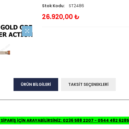
Stok Kodu:
ST2486
26.920,00 ₺
ÜRÜN BİLGİLERİ
TAKSİT SEÇENEKLERİ
 SİPARİŞ İÇİN ARAYABİLİRSİNİZ: 0236 588 2207 - 0544 482 628