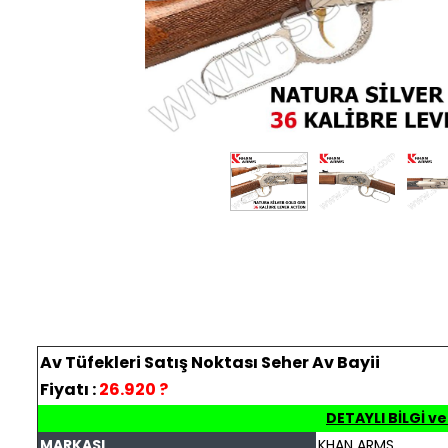
Av Tüfekleri Satış Noktası Seher Av Bayii
Fiyatı :
26.920
?
DETAYLI BİLGİ ve
MARKASI
KHAN ARMS