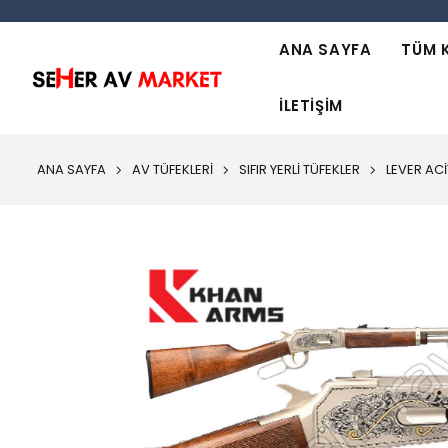
ANA SAYFA
TÜM 
İLETIŞIM
ANA SAYFA
AV TÜFEKLERİ
SIFIR YERLİ TÜFEKLER
LEVER AC