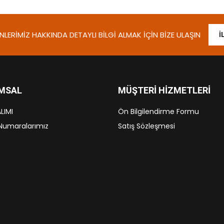
LERIMIZ HAKKINDA DETAYLI BILGI ALMAK İÇIN BIZE ULAŞIN
İ
MSAL
MÜŞTERI HIZMETLERI
LIMI
Ön Bilgilendirme Formu
Numaralarımız
Satış Sözleşmesi