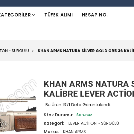
KATEGORİLER
TÜFEK ALIMI
HESAP NO.
İTON ~ SÜRGÜLÜ
KHAN ARMS NATURA SİLVER GOLD GR5 36 KALİ
KHAN ARMS NATURA S
KALİBRE LEVER ACTİO
Bu Ürün 1371 Defa Görüntülendi.
Stok Durumu:
Sorunuz
Kategori:
LEVER ACİTON ~ SÜRGÜLÜ
Marka:
KHAN ARMS