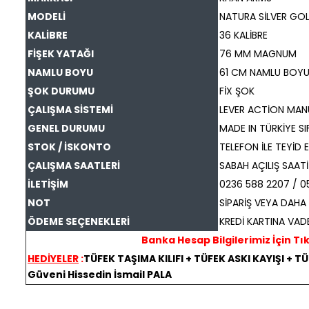
MODELİ
NATURA SİLVER GO
KALİBRE
36 KALİBRE
FİŞEK YATAĞI
76 MM MAGNUM
NAMLU BOYU
61 CM NAMLU BOYU
ŞOK DURUMU
FİX ŞOK
ÇALIŞMA SİSTEMİ
LEVER ACTİON MAN
GENEL DURUMU
MADE IN TÜRKİYE SI
STOK / İSKONTO
TELEFON İLE TEYİD E
ÇALIŞMA SAATLERİ
SABAH AÇILIŞ SAATİ
İLETİŞİM
0236 588 2207 / 0
NOT
SİPARİŞ VEYA DAHA D
ÖDEME SEÇENEKLERİ
KREDİ KARTINA VADE
Banka Hesap Bilgilerimiz İçin Tıkla
HEDİYELER
:
TÜFEK TAŞIMA KILIFI + TÜFEK ASKI KAYIŞI + T
Güveni Hissedin İsmail PALA