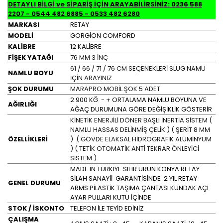
DETAYLI BİLGİ ve SİPARİŞ İÇİN ARAYABİLİRSİNİZ: 0236 588
2207 - 0544 482 6885 - 0533 482 6280
MARKASI
RETAY
MODELİ
GORGİON COMFORD
KALİBRE
12 KALİBRE
FİŞEK YATAĞI
76 MM 3 İNÇ
61 / 66 / 71 / 76 CM SEÇENEKLERİ SLUG NAMU
NAMLU BOYU
İÇİN ARAYINIZ
ŞOK DURUMU
MARAPRO MOBİL ŞOK 5 ADET
2.900 KĞ - + ORTALAMA NAMLU BOYUNA VE
AĞIRLIĞI
AĞAÇ DURUMUNA GÖRE DEĞİŞİKLİK GÖSTERİR
KİNETİK ENERJİLİ DÖNER BAŞLI İNERTİA SİSTEM (
NAMLU HASSAS DELİNMİŞ ÇELİK ) ( ŞERİT 8 MM
ÖZELLİKLERİ
) ( GÖVDE ELAKSAL HİDROGRAFİK ALÜMİNYUM
) ( TETİK OTOMATİK ANTİ TEKRAR ÖNLEYİCİ
SİSTEM )
MADE IN TURKIYE SIFIR ÜRÜN KONYA RETAY
SİLAH SANAYİİ GARANTİSİNDE 2 YIL RETAY
GENEL DURUMU
ARMS PİLASTİK TAŞIMA ÇANTASI KUNDAK AÇI
AYAR PULLARI KUTU İÇİNDE
STOK / İSKONTO
TELEFON İLE TEYİD EDİNİZ
ÇALIŞMA