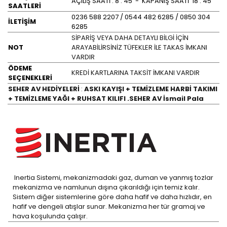
AÇILIŞ SAATİ : 8 . 45 - KAPANIŞ SAATİ 18 . 45
SAATLERİ
0236 588 2207 / 0544 482 6285 / 0850 304
İLETİŞİM
6285
SİPARİŞ VEYA DAHA DETAYLI BİLGİ İÇİN
NOT
ARAYABİLİRSİNİZ TÜFEKLER İLE TAKAS İMKANI
VARDIR
ÖDEME
KREDİ KARTLARINA TAKSİT İMKANI VARDIR
SEÇENEKLERİ
SEHER AV HEDİYELERİ
:
ASKI KAYIŞI + TEMİZLEME HARBİ TAKIMI
+ TEMİZLEME YAĞI + RUHSAT KILIFI .SEHER AV İsmail Pala
Inertia Sistemi, mekanizmadaki gaz, duman ve yanmış tozlar
mekanizma ve namlunun dışına çıkarıldığı için temiz kalır.
Sistem diğer sistemlerine göre daha hafif ve daha hızlıdır, en
hafif ve dengeli atışlar sunar. Mekanizma her tür gramaj ve
hava koşulunda çalışır.