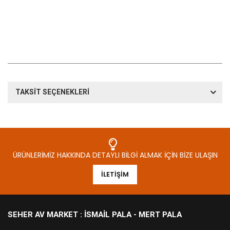
TAKSİT SEÇENEKLERİ
ÜRÜNLERIMIZ HAKKINDA DETAYLI BILGI ALMAK İÇIN BIZE ULAŞIN
İLETIŞIM
SEHER AV MARKET : İSMAIL PALA - MERT PALA