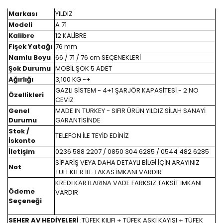
Markası
YILDIZ
Modeli
A 71
Kalibre
12 KALİBRE
Fişek Yatağı
76 mm
Namlu Boyu
66 / 71 / 76 cm SEÇENEKLERİ
Şok Durumu
MOBİL ŞOK 5 ADET
Ağırlığı
3,100 KG -+
GAZLI SİSTEM - 4+1 ŞARJÖR KAPASİTESİ - 2 NO
Özellikleri
CEVİZ
Genel
MADE IN TURKEY - SIFIR ÜRÜN YILDIZ SİLAH SANAYİ
Durumu
GARANTİSİNDE
Stok /
TELEFON İLE TEYİD EDİNİZ
İskonto
İletişim
0236 588 2207 / 0850 304 6285 / 0544 482 6285
SİPARİŞ VEYA DAHA DETAYLI BİLGİ İÇİN ARAYINIZ
Not
TÜFEKLER İLE TAKAS İMKANI VARDIR
KREDİ KARTLARINA VADE FARKSIZ TAKSİT İMKANI
Ödeme
VARDIR
Seçeneği
SEHER AV HEDİYELERİ
:TÜFEK KILIFI + TÜFEK ASKI KAYIŞI + TÜFEK