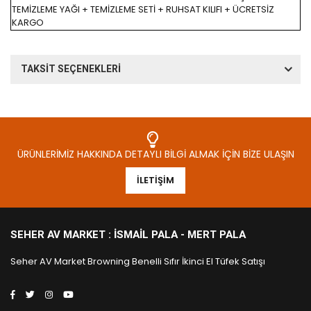
TEMİZLEME YAĞI + TEMİZLEME SETİ + RUHSAT KILIFI + ÜCRETSİZ
KARGO
TAKSİT SEÇENEKLERİ
ÜRÜNLERIMIZ HAKKINDA DETAYLI BILGI ALMAK İÇIN BIZE ULAŞIN
İLETIŞIM
SEHER AV MARKET : İSMAIL PALA - MERT PALA
Seher AV Market Browning Benelli Sıfır İkinci El Tüfek Satışı